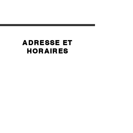
ADRESSE ET
HORAIRES
Nos horaires d'ouverture :
Lundi au samedi de 9h30 à 18h30